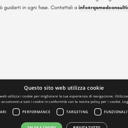
 guidarti in ogni fase. Contattali a
info@rqsmedconsult
Questo sito web utilizza cookie
web utilizza i cookie per migliorare la tua esperienza di navigazione. Utilizza
 acconsenti a tutti i cookie in conformità con la nostra policy per i cookie.
Leg
ARI
PERFORMANCE
TARGETING
FUNZIONALI
SALVA E CHIUDI
RIFIUTA TUTTO