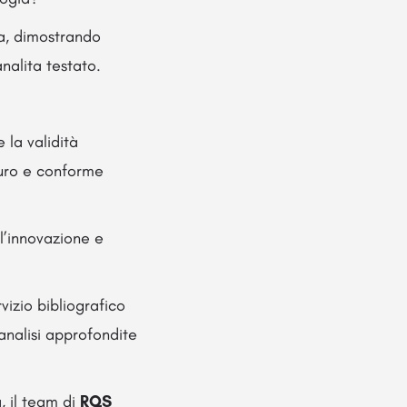
ca, dimostrando
analita testato.
 la validità
icuro e conforme
l’innovazione e
vizio bibliografico
 analisi approfondite
, il team di
RQS