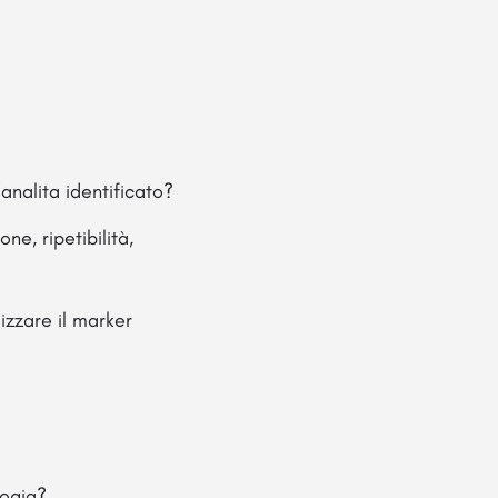
analita identificato?
ne, ripetibilità,
izzare il marker
logia?