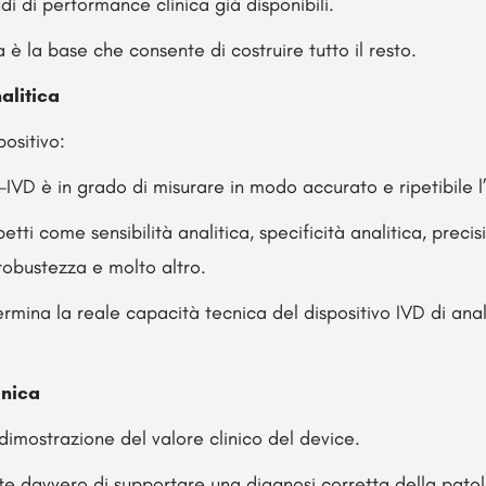
di di performance clinica già disponibili.
ca è la base che consente di costruire tutto il resto.
alitica
positivo:
o-IVD è in grado di misurare in modo accurato e ripetibile l’
tti come sensibilità analitica, specificità analitica, precisio
, robustezza e molto altro.
mina la reale capacità tecnica del dispositivo IVD di anal
inica
a dimostrazione del valore clinico del device.
tte davvero di supportare una diagnosi corretta della pato