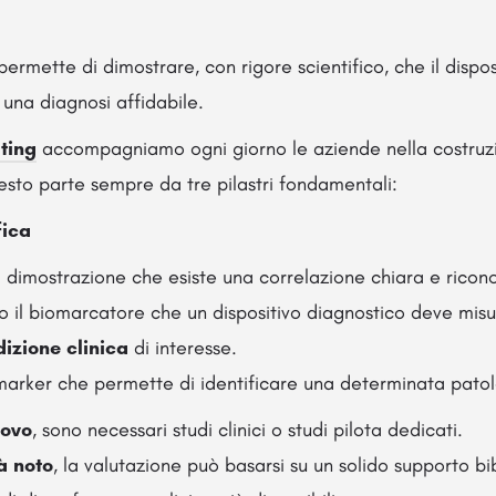
ermette di dimostrare, con rigore scientifico, che il dispos
una diagnosi affidabile.
ting
accompagniamo ogni giorno le aziende nella costruzi
esto parte sempre da tre pilastri fondamentali:
fica
la dimostrazione che esiste una correlazione chiara e riconos
o il biomarcatore che un dispositivo diagnostico deve misur
izione clinica
di interesse.
l marker che permette di identificare una determinata pato
ovo
, sono necessari studi clinici o studi pilota dedicati.
à noto
, la valutazione può basarsi su un solido supporto bib