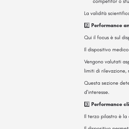
competitor o stu
La validità scientifi
2️⃣
Performance an
Qui il focus è sul dis
Il dispositivo medic
Vengono valutati aspe
limiti di rilevazione
Questa sezione deter
d’interesse.
3️⃣
Performance cl
Il terzo pilastro è l
Il dispositivo perme