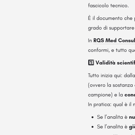
fascicolo tecnico.
È il documento che p
grado di supportare 
In
RQS Med Consul
conformi, e tutto qu
1️
⃣ Validità scienti
Tutto inizia qui: dal
(ovvero la sostanza 
campione) e la
cond
In pratica: qual è i
Se l’analita è
nu
Se l’analita è
gi