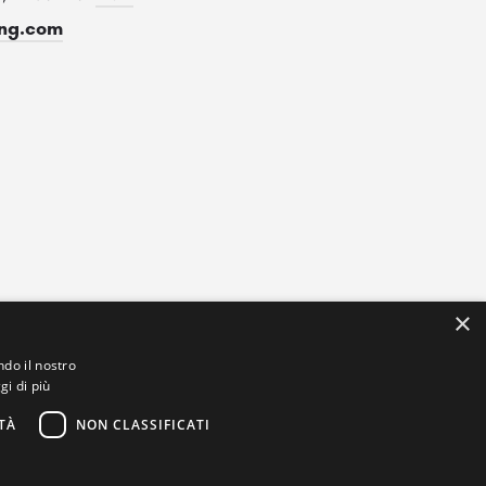
ing.com
×
ndo il nostro
gi di più
TÀ
NON CLASSIFICATI