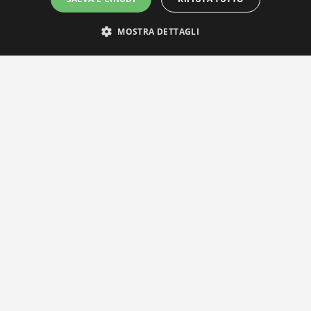
MOSTRA DETTAGLI
IL NOSTRO NETWORK
Privacy Policy
|
Cookie Policy
Via Agnini 47, 41037 Mirandola (MO) | Cod. Fisc. e P.IVA 0182826036
reteria e Concessionaria: RPM Media Srl Società Benefit Tel.
0535/2
info@distrettobiomedicale.it
© Distretto Biomedicale Mirandolese - Sviluppato da
TEAM99