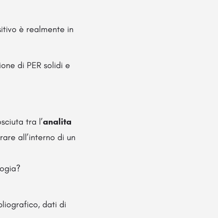
itivo è realmente in
one di PER solidi e
ciuta tra l’
analita
are all’interno di un
logia?
liografico, dati di