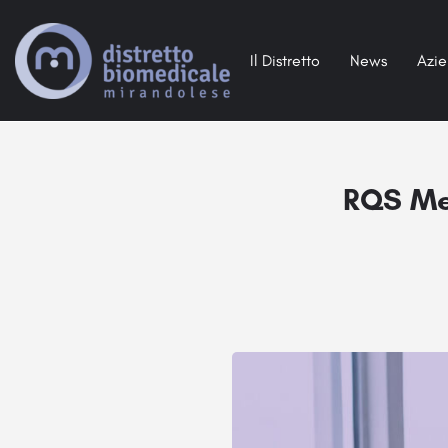
Il Distretto
News
Azi
RQS Med