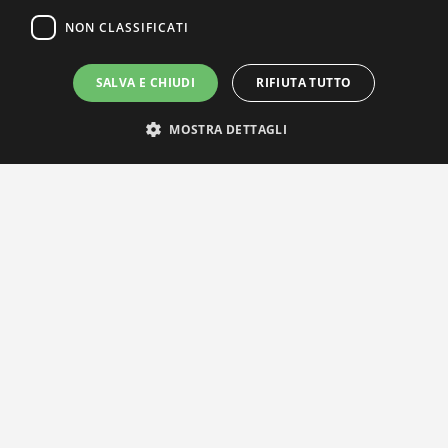
NON CLASSIFICATI
SALVA E CHIUDI
RIFIUTA TUTTO
MOSTRA DETTAGLI
IL NOSTRO NETWORK
Privacy Policy
|
Cookie Policy
Via Agnini 47, 41037 Mirandola (MO) | Cod. Fisc. e P.IVA