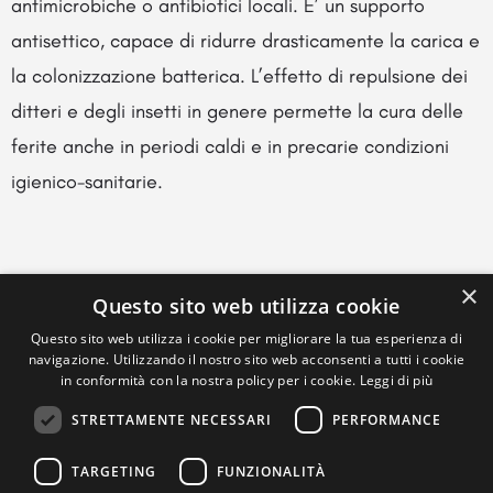
antimicrobiche o antibiotici locali. E’ un supporto
antisettico, capace di ridurre drasticamente la carica e
la colonizzazione batterica. L’effetto di repulsione dei
ditteri e degli insetti in genere permette la cura delle
ferite anche in periodi caldi e in precarie condizioni
igienico-sanitarie.
×
Questo sito web utilizza cookie
Questo sito web utilizza i cookie per migliorare la tua esperienza di
navigazione. Utilizzando il nostro sito web acconsenti a tutti i cookie
in conformità con la nostra policy per i cookie.
Leggi di più
STRETTAMENTE NECESSARI
PERFORMANCE
TARGETING
FUNZIONALITÀ