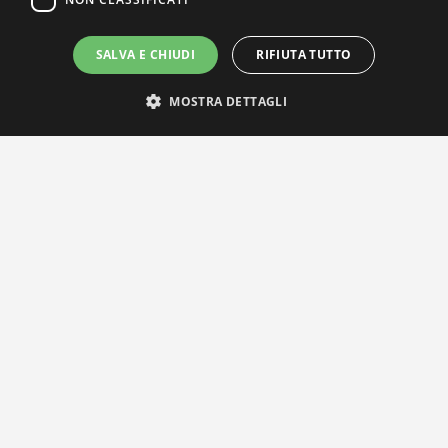
SALVA E CHIUDI
RIFIUTA TUTTO
MOSTRA DETTAGLI
IL NOSTRO NETWORK
Privacy Policy
|
Cookie Policy
Via Agnini 47, 41037 Mirandola (MO) | Cod. Fisc. e P.IVA
01828260362