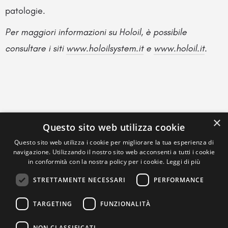
patologie.
Per maggiori informazioni su Holoil, è possibile
consultare i siti
www.holoilsystem.it
e
www.holoil.it
.
×
Questo sito web utilizza cookie
Questo sito web utilizza i cookie per migliorare la tua esperienza di
navigazione. Utilizzando il nostro sito web acconsenti a tutti i cookie
in conformità con la nostra policy per i cookie.
Leggi di più
STRETTAMENTE NECESSARI
PERFORMANCE
TARGETING
FUNZIONALITÀ
NON CLASSIFICATI