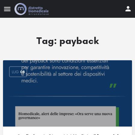
Tag:
payback
LUG
08