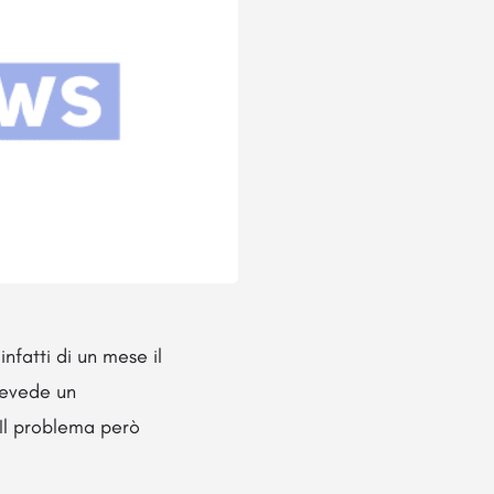
nfatti di un mese il
revede un
Il problema però