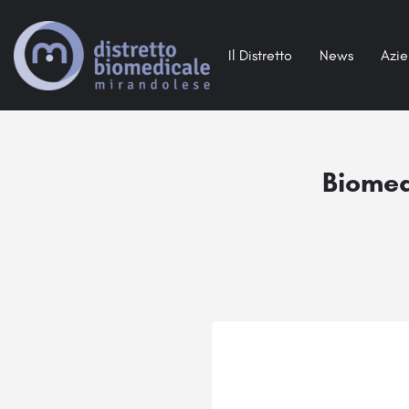
Il Distretto
News
Azi
Biomed 