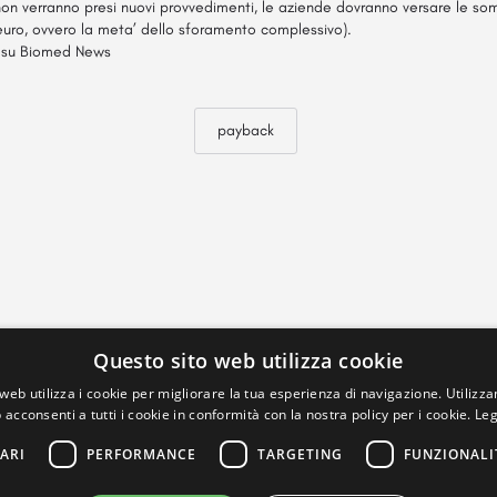
e non verranno presi nuovi provvedimenti, le aziende dovranno versare le s
 euro, ovvero la meta’ dello sforamento complessivo).
o su
Biomed News
payback
Questo sito web utilizza cookie
web utilizza i cookie per migliorare la tua esperienza di navigazione. Utilizza
 acconsenti a tutti i cookie in conformità con la nostra policy per i cookie.
Leg
ARI
PERFORMANCE
TARGETING
FUNZIONALI