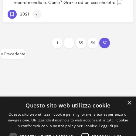
record mondiale. Come? Grazie ad un esoscheletro […]
2021
+1
1
…
35
36
37
« Precedente
×
Questo sito web utilizza cookie
Questo sito web utilizza i cookie per migliorare la tua esperienza di
navigazione. Utilizzando il nostro sito web acconsenti a tutti i cookie
in conformità con la nostra policy per i cookie.
Leggi di più