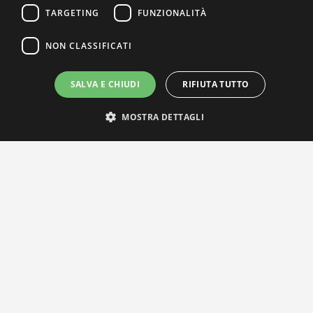
TARGETING
FUNZIONALITÀ
NON CLASSIFICATI
SALVA E CHIUDI
RIFIUTA TUTTO
MOSTRA DETTAGLI
IL NOSTRO NETWORK
Privacy Policy
|
Cookie Policy
Via Agnini 47, 41037 Mirandola (MO) | Cod. Fisc. e P.IVA