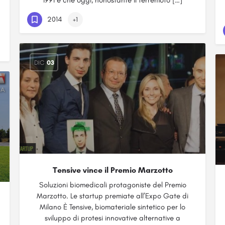
1991 e che oggi, nonostante il terremoto […]
2014
+1
DIC
03
Tensive vince il Premio Marzotto
Soluzioni biomedicali protagoniste del Premio
Marzotto. Le startup premiate all’Expo Gate di
Milano È Tensive, biomateriale sintetico per lo
sviluppo di protesi innovative alternative a