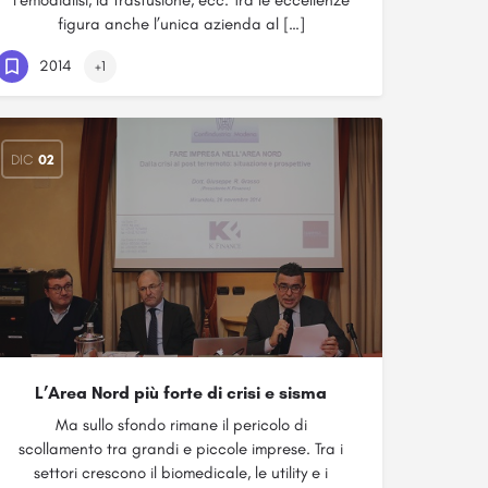
l’emodialisi, la trasfusione, ecc. Tra le eccellenze
figura anche l’unica azienda al […]
2014
+1
DIC
02
L’Area Nord più forte di crisi e sisma
Ma sullo sfondo rimane il pericolo di
scollamento tra grandi e piccole imprese. Tra i
settori crescono il biomedicale, le utility e i