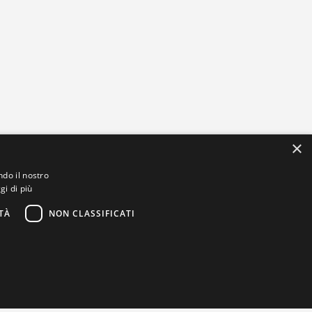
×
ndo il nostro
gi di più
TÀ
NON CLASSIFICATI