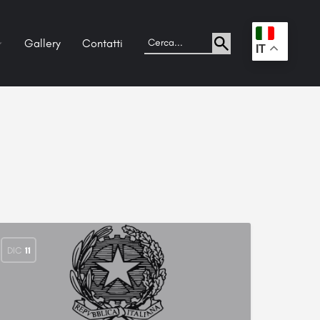
Gallery
Contatti
.
IT
DIC
11