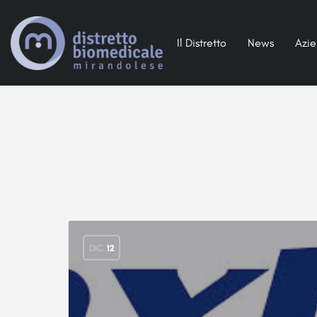
Il Distretto
News
Azi
DIC
12