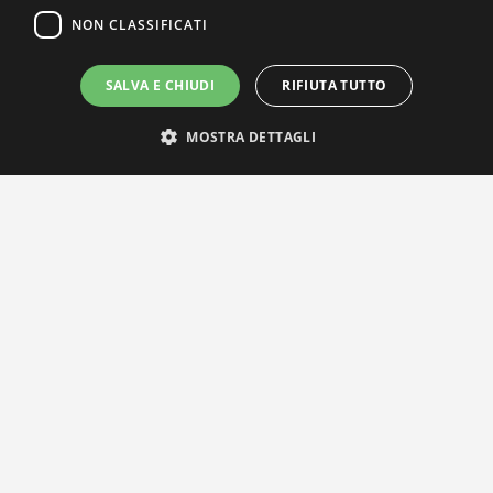
NON CLASSIFICATI
SALVA E CHIUDI
RIFIUTA TUTTO
MOSTRA DETTAGLI
IL NOSTRO NETWORK
Privacy Policy
|
Cookie Policy
Via Agnini 47, 41037 Mirandola (MO) | Cod. Fisc. e P.IVA