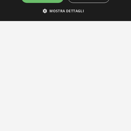
MOSTRA DETTAGLI
IL NOSTRO NETWORK
Privacy Policy
|
Cookie Policy
Via Agnini 47, 41037 Mirandola (MO) | Cod. Fisc. e P.IVA 0182826036
reteria e Concessionaria: RPM Media Srl Società Benefit Tel.
0535/2
info@distrettobiomedicale.it
© Distretto Biomedicale Mirandolese - Sviluppato da
TEAM99