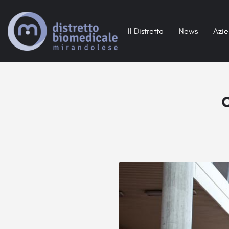
Il Distretto
News
Azi
O