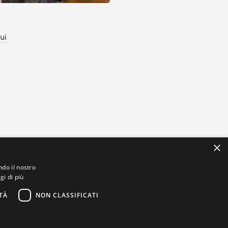
ui
×
ndo il nostro
gi di più
TÀ
NON CLASSIFICATI