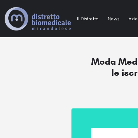
Il Distretto
News
Azi
Moda Media
le isc