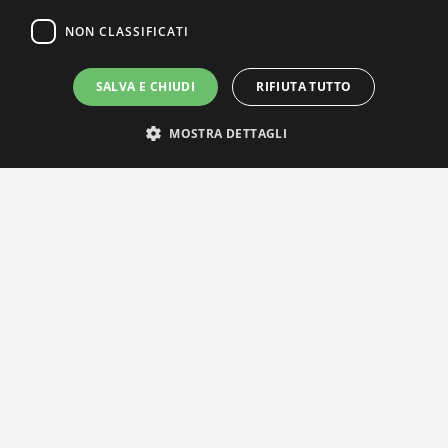
NON CLASSIFICATI
SALVA E CHIUDI
RIFIUTA TUTTO
MOSTRA DETTAGLI
IL NOSTRO NETWORK
Privacy Policy
|
Cookie Policy
Via Agnini 47, 41037 Mirandola (MO) | Cod. Fisc. e P.IVA