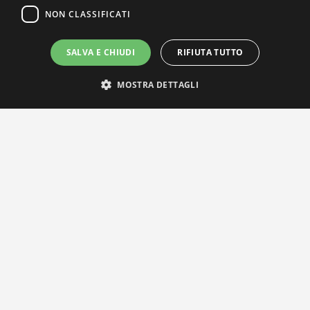
NON CLASSIFICATI
SALVA E CHIUDI
RIFIUTA TUTTO
MOSTRA DETTAGLI
IL NOSTRO NETWORK
Privacy Policy
|
Cookie Policy
Via Agnini 47, 41037 Mirandola (MO) | Cod. Fisc. e P.IVA