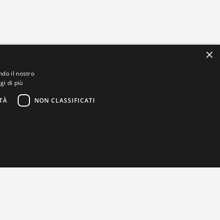
×
ndo il nostro
gi di più
TÀ
NON CLASSIFICATI