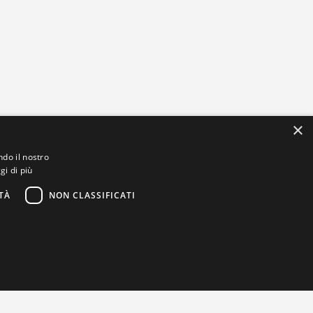
×
ndo il nostro
gi di più
TÀ
NON CLASSIFICATI