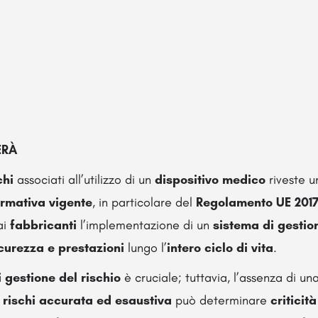
ERÀ
chi
associati all’utilizzo di un
dispositivo medico
riveste 
ormativa vigente
, in particolare del
Regolamento UE 2017
ai
fabbricanti
l’implementazione di un
sistema di gestion
curezza e prestazioni
lungo l’
intero ciclo di vita
.
 gestione del rischio
è cruciale; tuttavia, l’assenza di un
i rischi accurata ed esaustiva
può determinare
criticit