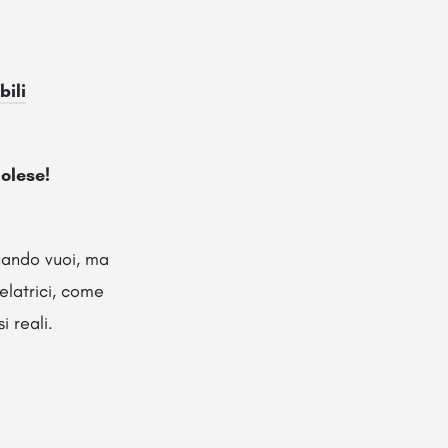
vi medici formazione
bili
dolese!
uando vuoi, ma
elatrici, come
i reali.