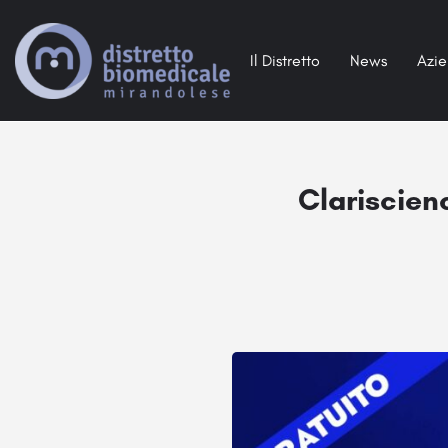
Il Distretto
News
Azi
Clariscienc