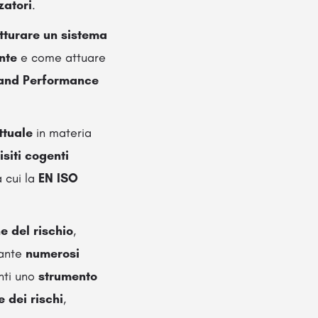
zatori
.
utturare un sistema
nte
e come attuare
 and Performance
ttuale
in materia
isiti cogenti
a cui la
EN ISO
e del rischio
,
iante
numerosi
nti uno
strumento
 dei rischi
,