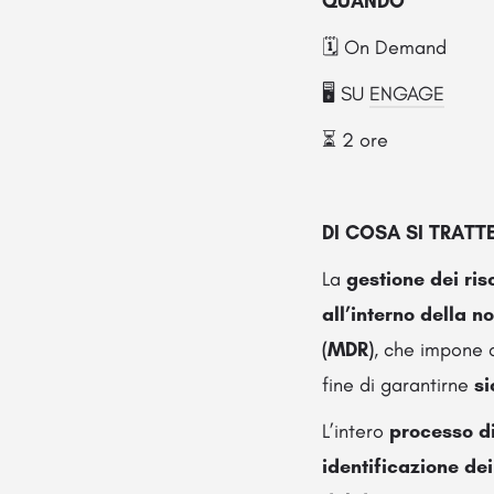
QUANDO
🗓️ On Demand
🖥️ SU
ENGAGE
⏳ 2 ore
DI COSA SI TRATT
La
gestione dei ris
all’interno della n
(MDR)
, che impone 
fine di garantirne
si
L’intero
processo di
identificazione de