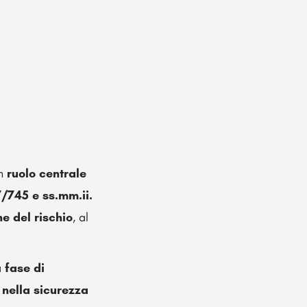
un
ruolo centrale
/745 e ss.mm.ii.
e del rischio
, al
a
fase di
à nella sicurezza