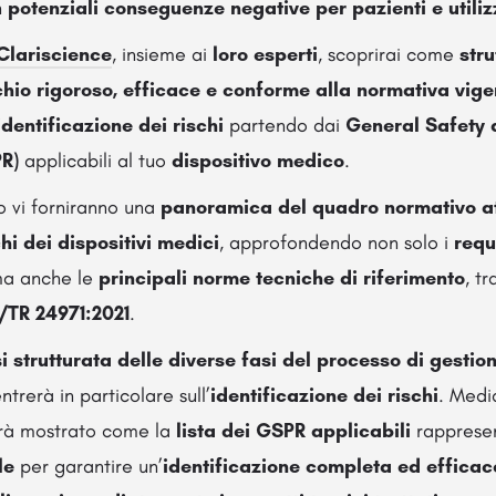
n
potenziali conseguenze negative per pazienti e utiliz
Clariscience
, insieme ai
loro esperti
, scoprirai come
str
chio
rigoroso, efficace e conforme alla normativa vige
identificazione dei rischi
partendo dai
General Safety
R)
applicabili al tuo
dispositivo medico
.
o vi forniranno una
panoramica del quadro normativo a
hi dei dispositivi medici
, approfondendo non solo i
requ
ma anche le
principali norme tecniche di riferimento
, tr
/TR 24971:2021
.
i strutturata delle diverse fasi del processo di gestion
ntrerà in particolare sull’
identificazione dei rischi
. Med
rrà mostrato come la
lista dei GSPR applicabili
rapprese
le
per garantire un’
identificazione completa ed efficace