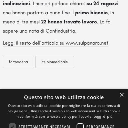
inclinazioni
. I numeri parlano chiaro:
su 24 ragazzi
che hanno portato a buon fine il
primo biennio
, in
meno di tre mesi
22 hanno trovato lavoro
. Lo fa
sapere una nota di Confindustria.
Leggi il resto dell’articolo su www.sulpanaro.net
formodena
its biomedicale
×
Questo sito web utilizza cookie
Questo sito web utilizza i cookie per migliorare la tua esperienza di
navigazione. Utilizzando il nostro sito web acconsenti a tutti i cookie
in conformità con la nostra policy per i cookie.
Leggi di più
STRETTAMENTE NECESSARI
PERFORMANCE