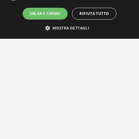
SALVA E CHIUDI
RIFIUTA TUTTO
MOSTRA DETTAGLI
IL NOSTRO NETWORK
Privacy Policy
|
Cookie Policy
Via Agnini 47, 41037 Mirandola (MO) | Cod. Fisc. e P.IVA
01828260362
Segreteria e Concessionaria: RPM Media Srl Società Benefit Tel.