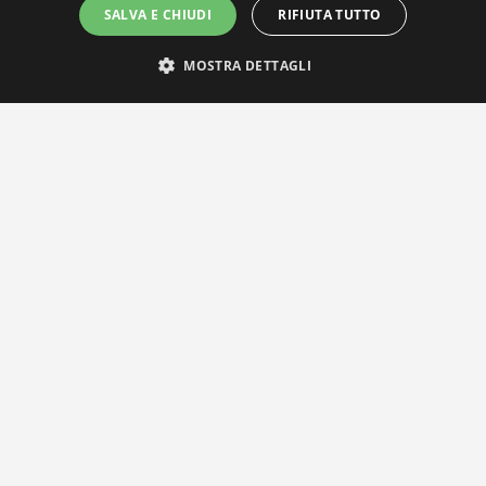
SALVA E CHIUDI
RIFIUTA TUTTO
MOSTRA DETTAGLI
IL NOSTRO NETWORK
Privacy Policy
|
Cookie Policy
Via Agnini 47, 41037 Mirandola (MO) | Cod. Fisc. e P.IVA
01828260362
Segreteria e Concessionaria: RPM Media Srl Società Benefit Tel.
0535/23550