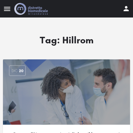
Tag:
Hillrom
DIC
20