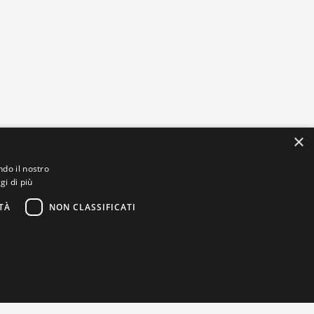
×
ndo il nostro
gi di più
TÀ
NON CLASSIFICATI