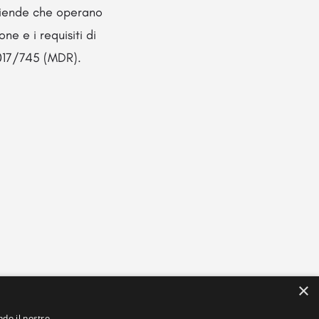
aziende che operano
one e i requisiti di
2017/745 (MDR).
×
ndo il nostro