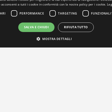
 acconsenti a tutti i cookie in conformità con la nostra policy per i cookie.
Leg
ARI
PERFORMANCE
TARGETING
FUNZIONALI
SALVA E CHIUDI
RIFIUTA TUTTO
MOSTRA DETTAGLI
IL NOSTRO NETWORK