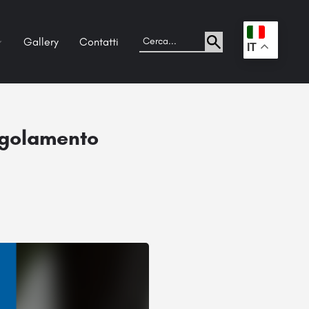
Gallery
Contatti
.
IT
egolamento