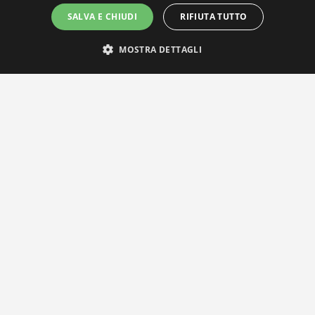
SALVA E CHIUDI
RIFIUTA TUTTO
MOSTRA DETTAGLI
IL NOSTRO NETWORK
Privacy Policy
|
Cookie Policy
Via Agnini 47, 41037 Mirandola (MO) | Cod. Fisc. e P.IVA
01828260362
Segreteria e Concessionaria: RPM Media Srl Società Benefit Tel.
0535/23550