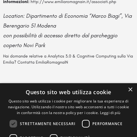
informazioni:
http://www.emiliaromagnain.it/associati.php
Location: Dipartimento di Economia “Marco Biagi”, Via
Berengario 51 Modena
con possibilità di accesso diretto dal parcheggio
coperto Novi Park
Hai domande relative a Analytics 3.0 & Cognitive Computing sulla Via
Emilia?
Contatta EmiliaRomagnaIN
×
Questo sito web utilizza cookie
Questo sito web utilizza i cookie per migliorare la tua esperienza di
navigazione. Utilizzando il nostro sito web acconsenti a tutti i cookie
in conformità con la nostra policy per i cookie.
Leggi di più
STRETTAMENTE NECESSARI
PERFORMANCE