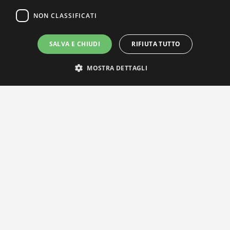
NON CLASSIFICATI
SALVA E CHIUDI
RIFIUTA TUTTO
MOSTRA DETTAGLI
IL NOSTRO NETWORK
Privacy Policy
|
Cookie Policy
Via Agnini 47, 41037 Mirandola (MO) | Cod. Fisc. e P.IVA