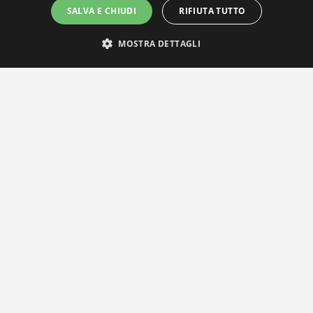
SALVA E CHIUDI
RIFIUTA TUTTO
MOSTRA DETTAGLI
IL NOSTRO NETWORK
Privacy Policy
|
Cookie Policy
Via Agnini 47, 41037 Mirandola (MO) | Cod. Fisc. e P.IVA
01828260362
Segreteria e Concessionaria: RPM Media Srl Società Benefit Tel.
0535/23550