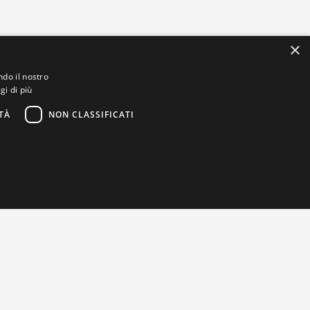
×
ndo il nostro
gi di più
TÀ
NON CLASSIFICATI