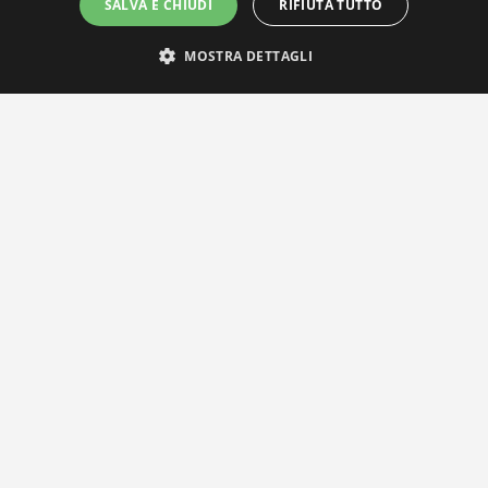
SALVA E CHIUDI
RIFIUTA TUTTO
MOSTRA DETTAGLI
IL NOSTRO NETWORK
Privacy Policy
|
Cookie Policy
Via Agnini 47, 41037 Mirandola (MO) | Cod. Fisc. e P.IVA
01828260362
Segreteria e Concessionaria: RPM Media Srl Società Benefit Tel.
0535/23550