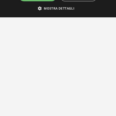
MOSTRA DETTAGLI
IL NOSTRO NETWORK
Privacy Policy
|
Cookie Policy
Via Agnini 47, 41037 Mirandola (MO) | Cod. Fisc. e P.IVA
01828260362
Segreteria e Concessionaria: RPM Media Srl Società Benefit Tel.
0535/23550
info@distrettobiomedicale.it