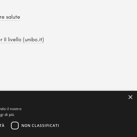
re salute
II livello (unibo.it)
×
ndo il nostro
gi di più
TÀ
NON CLASSIFICATI