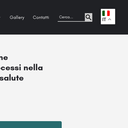
Gallery
Contatti
.
IT
ne
cessi nella
 salute