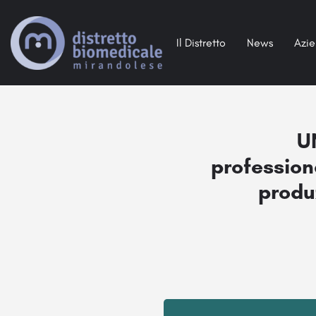
Il Distretto
News
Azi
U
profession
produz