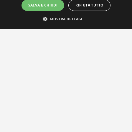
SALVA E CHIUDI
RIFIUTA TUTTO
MOSTRA DETTAGLI
IL NOSTRO NETWORK
Privacy Policy
|
Cookie Policy
Via Agnini 47, 41037 Mirandola (MO) | Cod. Fisc. e P.IVA 0182826036
reteria e Concessionaria: RPM Media Srl Società Benefit Tel.
0535/2
info@distrettobiomedicale.it