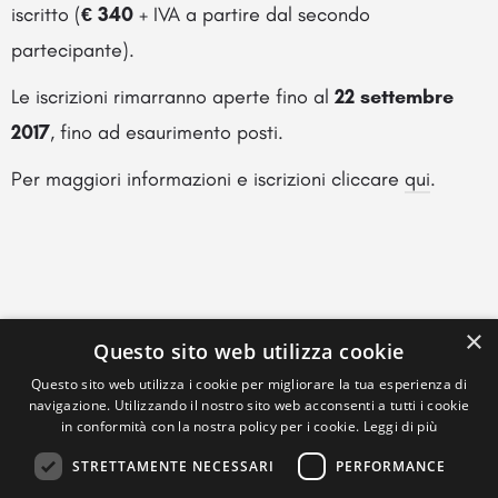
iscritto (
€ 340
+ IVA a partire dal secondo
partecipante).
Le iscrizioni rimarranno aperte fino al
22 settembre
2017
, fino ad esaurimento posti.
Per maggiori informazioni e iscrizioni cliccare
qui
.
×
Questo sito web utilizza cookie
Questo sito web utilizza i cookie per migliorare la tua esperienza di
navigazione. Utilizzando il nostro sito web acconsenti a tutti i cookie
in conformità con la nostra policy per i cookie.
Leggi di più
STRETTAMENTE NECESSARI
PERFORMANCE