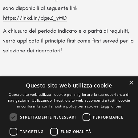
sono disponibili al seguente link
https://lnkd.in/dgeZ_yWD
A chiusura del periodo indicato e a parità di requisiti,
verrà applicato il principio first come first served per la
selezione dei ricercatori!
×
Questo sito web utilizza cookie
Questo sito web utilizza i cookie per migliorare la tua esperienza di
navigazione. Utilizzando il nostro sito web acconsenti a tutti i cookie
in conformità con la nostra policy per i cookie.
Leggi di più
STRETTAMENTE NECESSARI
PERFORMANCE
TARGETING
FUNZIONALITÀ