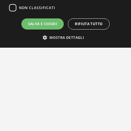
NON CLASSIFICATI
SALVA E CHIUDI
RIFIUTA TUTTO
MOSTRA DETTAGLI
IL NOSTRO NETWORK
Privacy Policy
|
Cookie Policy
Via Agnini 47, 41037 Mirandola (MO) | Cod. Fisc. e P.IVA