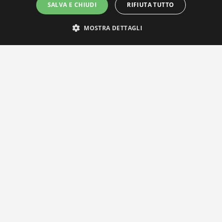
SALVA E CHIUDI
RIFIUTA TUTTO
MOSTRA DETTAGLI
IL NOSTRO NETWORK
Privacy Policy
|
Cookie Policy
Via Agnini 47, 41037 Mirandola (MO) | Cod. Fisc. e P.IVA
01828260362
Segreteria e Concessionaria: RPM Media Srl Società Benefit Tel.
0535/23550