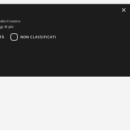
×
ndo il nostro
gi di più
TÀ
NON CLASSIFICATI