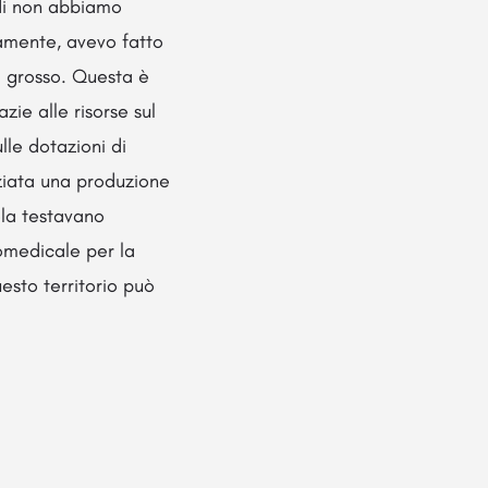
ndi non abbiamo
amente, avevo fatto
i grosso. Questa è
ie alle risorse sul
lle dotazioni di
niziata una produzione
dola testavano
iomedicale per la
esto territorio può