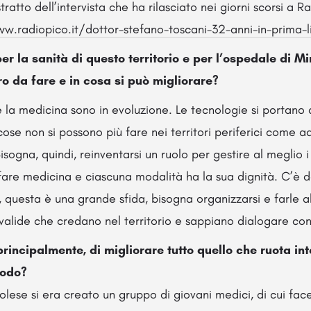
ratto dell’intervista che ha rilasciato nei giorni scorsi a Ra
w.radiopico.it/dottor-stefano-toscani-32-anni-in-prima-
per la sanità di questo territorio e per l’ospedale di 
tro da fare e in cosa si può migliorare?
e la medicina sono in evoluzione. Le tecnologie si portano 
se non si possono più fare nei territori periferici come a
isogna, quindi, reinventarsi un ruolo per gestire al meglio i
fare medicina e ciascuna modalità ha la sua dignità. C’è d
ali, questa è una grande sfida, bisogna organizzarsi e farle 
valide che credano nel territorio e sappiano dialogare con i
principalmente, di migliorare tutto quello che ruota in
modo?
olese si era creato un gruppo di giovani medici, di cui fac