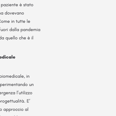
l paziente è stato
 ma dovevano
ome in tutte le
fuori dalla pandemia
a quello che è il
edicale
biomedicale, in
 sperimentando un
rgenza l’utilizzo
rogettualità. E’
mo approccio al