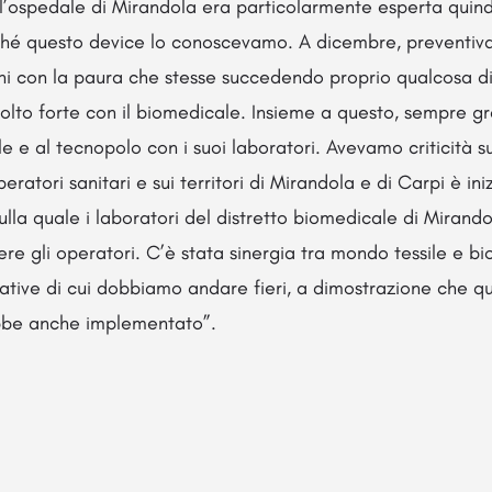
ll’ospedale di Mirandola era particolarmente esperta qui
hé questo device lo conoscevamo. A dicembre, preventiv
chi con la paura che stesse succedendo proprio qualcosa d
olto forte con il biomedicale. Insieme a questo, sempre graz
e e al tecnopolo con i suoi laboratori. Avevamo criticità su
eratori sanitari e sui territori di Mirandola e di Carpi è i
 sulla quale i laboratori del distretto biomedicale di Miran
ere gli operatori. C’è stata sinergia tra mondo tessile e b
ziative di cui dobbiamo andare fieri, a dimostrazione che qu
bbe anche implementato”.