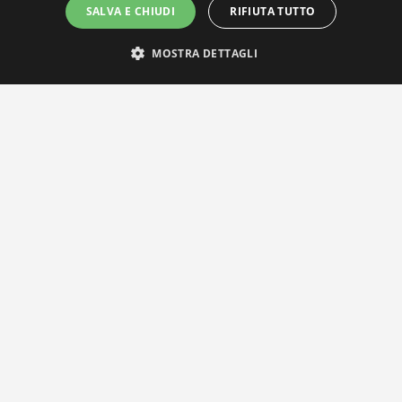
SALVA E CHIUDI
RIFIUTA TUTTO
MOSTRA DETTAGLI
IL NOSTRO NETWORK
Privacy Policy
|
Cookie Policy
Via Agnini 47, 41037 Mirandola (MO) | Cod. Fisc. e P.IVA 0182826036
reteria e Concessionaria: RPM Media Srl Società Benefit Tel.
0535/2
info@distrettobiomedicale.it