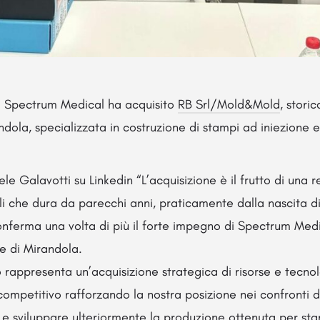
ri Spectrum Medical ha acquisito
RB Srl/Mold&Mold
, stori
dola, specializzata in costruzione di stampi ad iniezione 
e Galavotti su Linkedin “L’acquisizione è il frutto di una r
li che dura da parecchi anni, praticamente dalla nascita di
ferma una volta di più il forte impegno di Spectrum Medic
e di Mirandola.
rappresenta un’acquisizione strategica di risorse e tecno
mpetitivo rafforzando la nostra posizione nei confronti d
 e sviluppare ulteriormente la produzione ottenuta per s