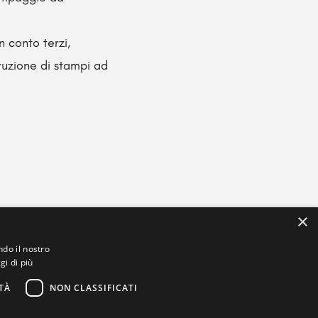
n conto terzi,
ruzione di stampi ad
×
ndo il nostro
gi di più
TÀ
NON CLASSIFICATI