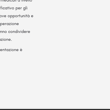
medicali a livello
icativo per gli
uove opportunità e
operazione
anno condividere
azione.
mentazione è