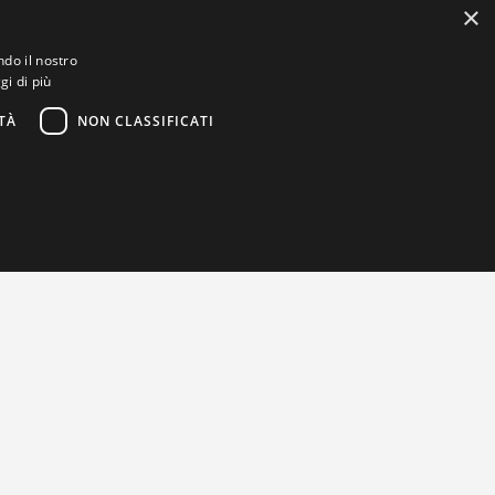
×
ndo il nostro
gi di più
TÀ
NON CLASSIFICATI