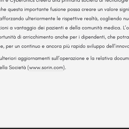
rin e Cyberonics creerà una primaria società di tecnologie 
he questa importante fusione possa creare un valore signif
rafforzando ulteriormente le rispettive realtà, cogliendo n
ioni a vantaggio dei pazienti e della comunità medica. L’
rtunità di arricchimento anche per i dipendenti, che potr
, per un continuo e ancora più rapido sviluppo dell’innov
ulteriori aggiornamenti sull’operazione e la relativa docu
della Società (
www.sorin.com
).