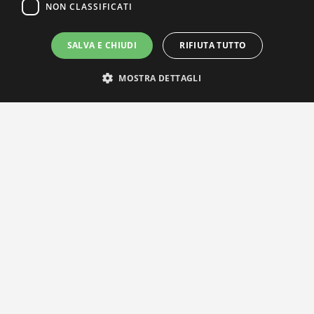
NON CLASSIFICATI
SALVA E CHIUDI
RIFIUTA TUTTO
MOSTRA DETTAGLI
IL NOSTRO NETWORK
Privacy Policy
|
Cookie Policy
Via Agnini 47, 41037 Mirandola (MO) | Cod. Fisc. e P.IVA
01828260362