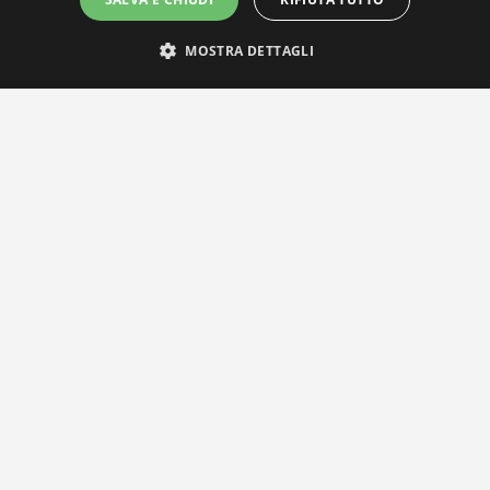
MOSTRA DETTAGLI
IL NOSTRO NETWORK
Privacy Policy
|
Cookie Policy
Via Agnini 47, 41037 Mirandola (MO) | Cod. Fisc. e P.IVA
01828260362
Segreteria e Concessionaria: RPM Media Srl Società Benefit Tel.
0535/23550
info@distrettobiomedicale.it