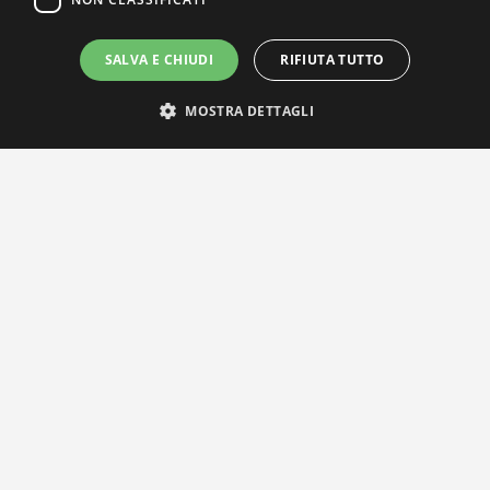
SALVA E CHIUDI
RIFIUTA TUTTO
MOSTRA DETTAGLI
IL NOSTRO NETWORK
Privacy Policy
|
Cookie Policy
Via Agnini 47, 41037 Mirandola (MO) | Cod. Fisc. e P.IVA
01828260362