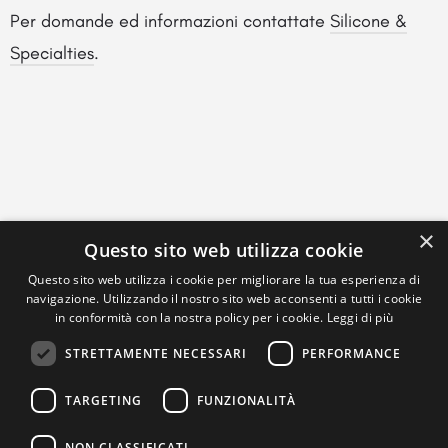
Per domande ed informazioni contattate
Silicone &
Specialties
.
×
Questo sito web utilizza cookie
Questo sito web utilizza i cookie per migliorare la tua esperienza di
navigazione. Utilizzando il nostro sito web acconsenti a tutti i cookie
in conformità con la nostra policy per i cookie.
Leggi di più
STRETTAMENTE NECESSARI
PERFORMANCE
TARGETING
FUNZIONALITÀ
NON CLASSIFICATI