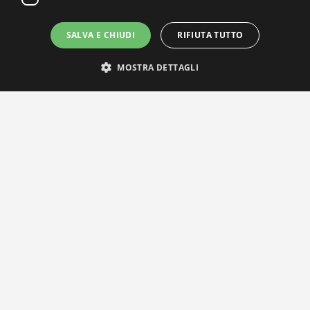
SALVA E CHIUDI
RIFIUTA TUTTO
MOSTRA DETTAGLI
IL NOSTRO NETWORK
Privacy Policy
|
Cookie Policy
Via Agnini 47, 41037 Mirandola (MO) | Cod. Fisc. e P.IVA
01828260362