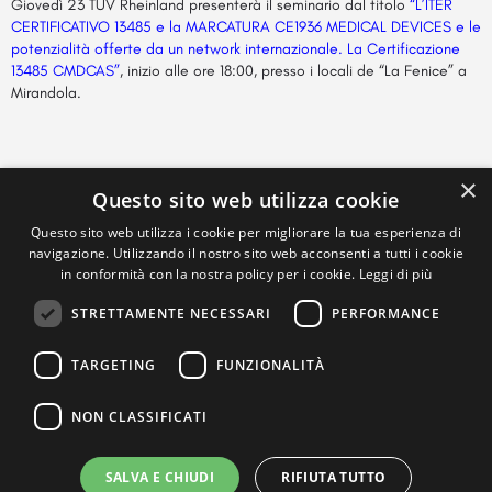
Giovedì 23 TÜV Rheinland presenterà il seminario dal titolo
“
L’ITER
CERTIFICATIVO 13485 e la MARCATURA CE1936 MEDICAL DEVICES e le
potenzialità offerte da un network internazionale. La Certificazione
13485 CMDCAS”
, inizio alle ore 18:00, presso i locali de “La Fenice” a
Mirandola.
×
Questo sito web utilizza cookie
Questo sito web utilizza i cookie per migliorare la tua esperienza di
navigazione. Utilizzando il nostro sito web acconsenti a tutti i cookie
in conformità con la nostra policy per i cookie.
Leggi di più
STRETTAMENTE NECESSARI
PERFORMANCE
TARGETING
FUNZIONALITÀ
NON CLASSIFICATI
SALVA E CHIUDI
RIFIUTA TUTTO