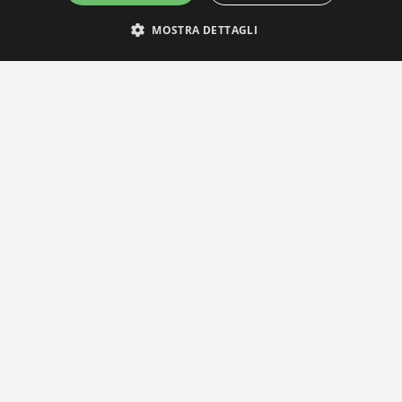
MOSTRA DETTAGLI
IL NOSTRO NETWORK
Privacy Policy
|
Cookie Policy
Via Agnini 47, 41037 Mirandola (MO) | Cod. Fisc. e P.IVA
01828260362
Segreteria e Concessionaria: RPM Media Srl Società Benefit Tel.
0535/23550
info@distrettobiomedicale.it