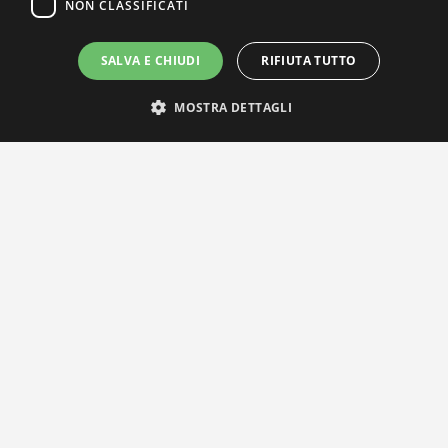
NON CLASSIFICATI
SALVA E CHIUDI
RIFIUTA TUTTO
MOSTRA DETTAGLI
IL NOSTRO NETWORK
Privacy Policy
|
Cookie Policy
Via Agnini 47, 41037 Mirandola (MO) | Cod. Fisc. e P.IVA
01828260362
Segreteria e Concessionaria: RPM Media Srl Società Benefit Tel.
0535/23550