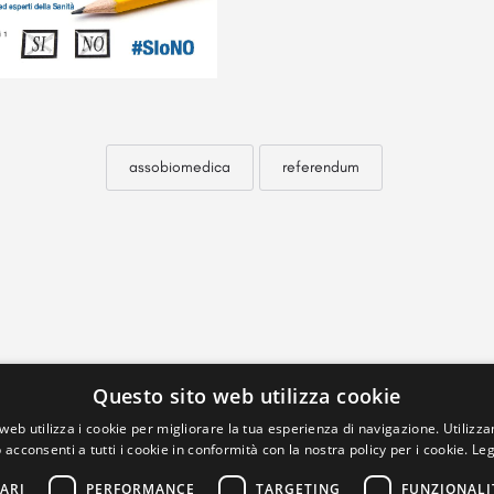
assobiomedica
referendum
Questo sito web utilizza cookie
web utilizza i cookie per migliorare la tua esperienza di navigazione. Utilizza
 acconsenti a tutti i cookie in conformità con la nostra policy per i cookie.
Leg
ARI
PERFORMANCE
TARGETING
FUNZIONALI