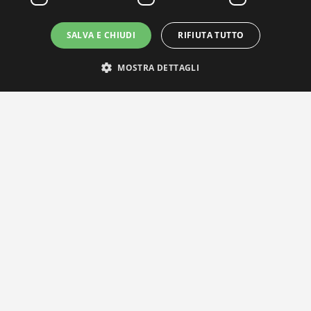
SALVA E CHIUDI
RIFIUTA TUTTO
MOSTRA DETTAGLI
IL NOSTRO NETWORK
Privacy Policy
|
Cookie Policy
Via Agnini 47, 41037 Mirandola (MO) | Cod. Fisc. e P.IVA 0182826036
reteria e Concessionaria: RPM Media Srl Società Benefit Tel.
0535/2