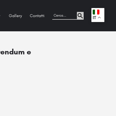
Gallery
Contatti
.
IT
erendum e