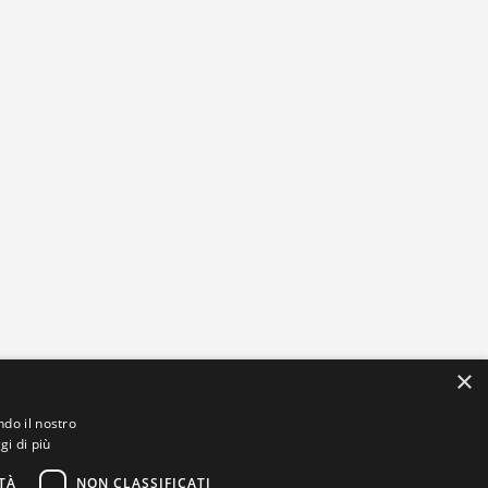
×
ndo il nostro
gi di più
TÀ
NON CLASSIFICATI