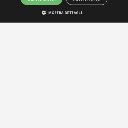
MOSTRA DETTAGLI
IL NOSTRO NETWORK
Privacy Policy
|
Cookie Policy
Via Agnini 47, 41037 Mirandola (MO) | Cod. Fisc. e P.IVA
01828260362
Segreteria e Concessionaria: RPM Media Srl Società Benefit Tel.
0535/23550
info@distrettobiomedicale.it