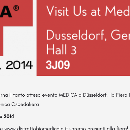
rna il tanto atteso evento MEDICA a Düsseldorf, la Fiera I
cnica Ospedaliera
e 2014
e www.distrettobiomedicale.it saremo presenti alla fiera!