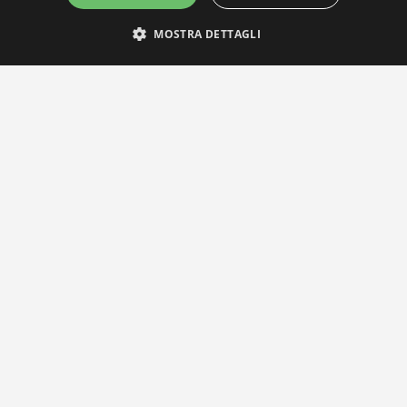
MOSTRA DETTAGLI
IL NOSTRO NETWORK
Privacy Policy
|
Cookie Policy
Via Agnini 47, 41037 Mirandola (MO) | Cod. Fisc. e P.IVA 0182826036
reteria e Concessionaria: RPM Media Srl Società Benefit Tel.
0535/2
info@distrettobiomedicale.it
© Distretto Biomedicale Mirandolese - Sviluppato da
TEAM99