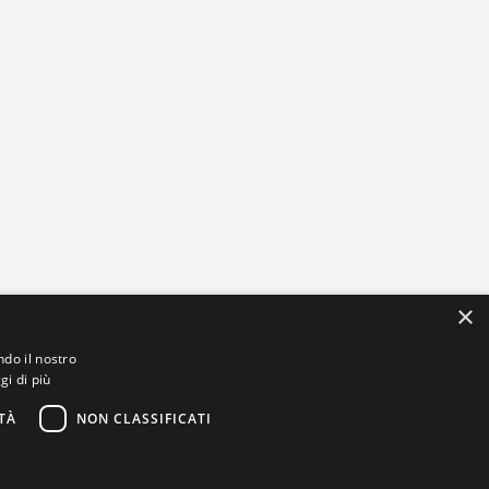
×
ndo il nostro
gi di più
TÀ
NON CLASSIFICATI