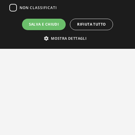
NON CLASSIFICATI
SALVA E CHIUDI
RIFIUTA TUTTO
MOSTRA DETTAGLI
IL NOSTRO NETWORK
Privacy Policy
|
Cookie Policy
Via Agnini 47, 41037 Mirandola (MO) | Cod. Fisc. e P.IVA