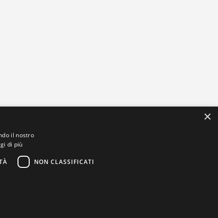
×
ndo il nostro
gi di più
TÀ
NON CLASSIFICATI