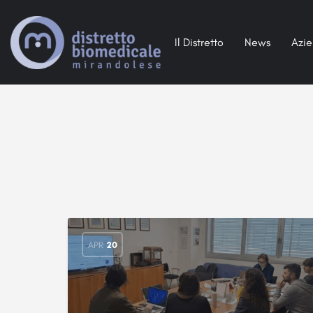
Il Distretto
News
Azi
APR
20