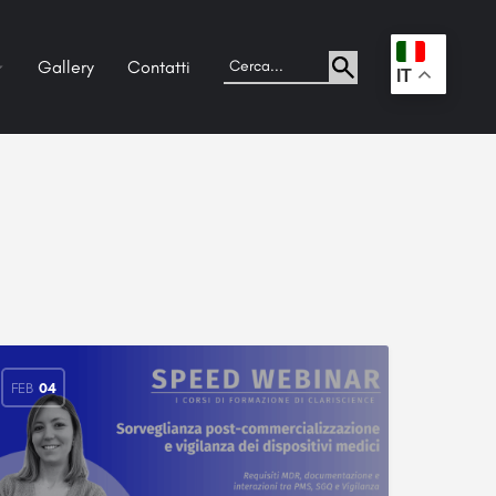
Gallery
Contatti
.
IT
FEB
04