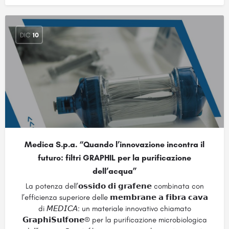
DIC
10
Medica S.p.a. “Quando l’innovazione incontra il
futuro: filtri GRAPHIL per la purificazione
dell’acqua”
La potenza dell’𝗼𝘀𝘀𝗶𝗱𝗼 𝗱𝗶 𝗴𝗿𝗮𝗳𝗲𝗻𝗲 combinata con
l’efficienza superiore delle 𝗺𝗲𝗺𝗯𝗿𝗮𝗻𝗲 𝗮 𝗳𝗶𝗯𝗿𝗮 𝗰𝗮𝘃𝗮
di 𝘔𝘌𝘋𝘐𝘊𝘈: un materiale innovativo chiamato
𝗚𝗿𝗮𝗽𝗵𝗶𝗦𝘂𝗹𝗳𝗼𝗻𝗲® per la purificazione microbiologica