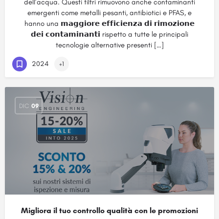
dell’acqua. Questi filtri rimuovono anche contaminanti
emergenti come metalli pesanti, antibiotici e PFAS, e
hanno una 𝗺𝗮𝗴𝗴𝗶𝗼𝗿𝗲 𝗲𝗳𝗳𝗶𝗰𝗶𝗲𝗻𝘇𝗮 𝗱𝗶 𝗿𝗶𝗺𝗼𝘇𝗶𝗼𝗻𝗲
𝗱𝗲𝗶 𝗰𝗼𝗻𝘁𝗮𝗺𝗶𝗻𝗮𝗻𝘁𝗶 rispetto a tutte le principali
tecnologie alternative presenti […]
2024
+1
DIC
09
Migliora il tuo controllo qualità con le promozioni