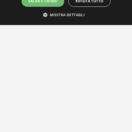
SALVA E CHIUDI
RIFIUTA TUTTO
MOSTRA DETTAGLI
IL NOSTRO NETWORK
Privacy Policy
|
Cookie Policy
Via Agnini 47, 41037 Mirandola (MO) | Cod. Fisc. e P.IVA
01828260362
Segreteria e Concessionaria: RPM Media Srl Società Benefit Tel.
0535/23550