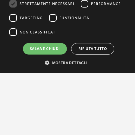
STRETTAMENTE NECESSARI
PERFORMANCE
TARGETING
FUNZIONALITÀ
NON CLASSIFICATI
SALVA E CHIUDI
RIFIUTA TUTTO
IL NOSTRO NETWORK
MOSTRA DETTAGLI
Privacy Policy
|
Cookie Policy
Via Agnini 47, 41037 Mirandola (MO) | Cod. Fisc. e P.IVA
01828260362