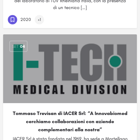
del laboratorio di TÜV Rheinland Italia, con la presenza
di un tecnico […]
2020
+1
SET
04
Tommaso Trevisan di IACER Srl: “A Innovabiomed
cerchiamo collaborazioni con aziende
complementari alla nostra”
IACER Srl è stata fondata nel 1969, ha sede a Martellago