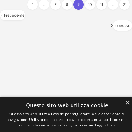
1
…
7
8
9
10
11
…
21
« Precedente
Successivo
×
Questo sito web utilizza cookie
Questo sito web utilizza i cookie per migliorare la tua esperienza di
navigazione. Utilizzando il nostro sito web acconsenti a tutti i cookie in
conformità con la nostra policy per i cookie.
Leggi di più