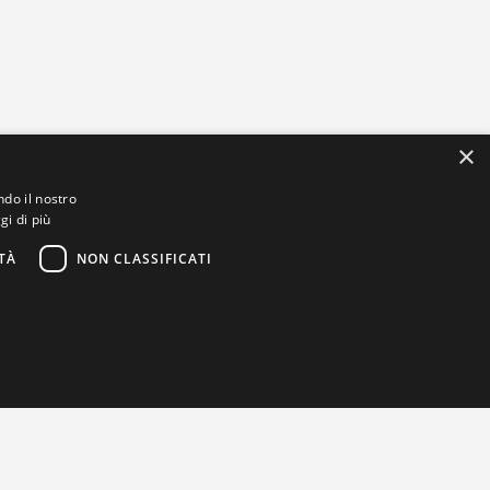
×
ndo il nostro
gi di più
TÀ
NON CLASSIFICATI