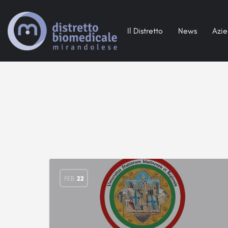
Il Distretto
News
Azi
FEB
22